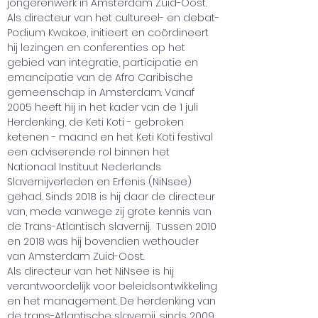
jongerenwerk in Amsterdam Zuid-Oost. 
Als directeur van het cultureel- en debat-
Podium Kwakoe, initieert en coördineert 
hij lezingen en conferenties op het 
gebied van integratie, participatie en 
emancipatie van de Afro Caribische 
gemeenschap in Amsterdam. Vanaf 
2005 heeft hij in het kader van de 1 juli 
Herdenking, de Keti Koti - gebroken 
ketenen - maand en het Keti Koti festival 
een adviserende rol binnen het 
Nationaal Instituut Nederlands 
Slavernijverleden en Erfenis (NiNsee) 
gehad. Sinds 2018 is hij daar de directeur 
van, mede vanwege zij grote kennis van 
de Trans-Atlantisch slavernij.  Tussen 2010 
en 2018 was hij bovendien wethouder 
van Amsterdam Zuid-Oost. 
Als directeur van het NiNsee is hij 
verantwoordelijk voor beleidsontwikkeling 
en het management. De herdenking van 
de trans-Atlantische slavernij, sinds 2009 