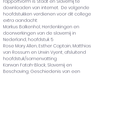
rapportvorm is Staat en Slavernij te 
downloaden van internet.  De volgende 
hoofdstukken verdienen voor dit college 
extra aandacht:
Markus Balkenhol, Herdenkingen en 
doorwerkingen van de slavernij in 
Nederland, hoofdstuk 5
Rose Mary Allen, Esther Captain, Matthias 
van Rossum en Urwin Vyent, afsluitend 
hoofdstuk/samenvatting 
Karwan Fatah-Black, Slavernij en 
Beschaving, Geschiedenis van een 
paradox, ISBN 97 890 263 5502 8
Gert Oostindië, Rekenschap, Het 
koloniale verleden van Nederland, 
excuses en herstel, ISBN 97 890 244 5736 
6 (ook als e-book) 
Doorwerkingen van slavernijverleden. 
Meervoudige perspectieven op de 
relatie tussen verleden en heden. Negen 
essays, geschreven in opdracht van de 
staatscommissie tegen discriminatie en 