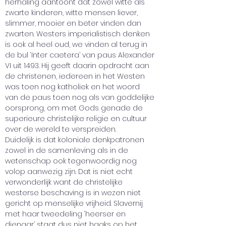
herhaling aantoont dat zowel witte als 
zwarte kinderen, witte mensen liever, 
slimmer, mooier en beter vinden dan 
zwarten. Westers imperialistisch denken 
is ook al heel oud, we vinden al terug in 
de bul ‘Inter caetera’ van paus Alexander 
VI uit 1493. Hij geeft daarin opdracht aan 
de christenen, iedereen in het Westen 
was toen nog katholiek en het woord 
van de paus toen nog als van goddelijke 
oorsprong, om met Gods genade de 
superieure christelijke religie en cultuur 
over de wereld te verspreiden. 
Duidelijk is dat koloniale denkpatronen 
zowel in de samenleving als in de 
wetenschap ook tegenwoordig nog 
volop aanwezig zijn. Dat is niet echt 
verwonderlijk want de christelijke 
westerse beschaving is in wezen niet 
gericht op menselijke vrijheid. Slavernij 
met haar tweedeling ‘heerser en 
dienaar’ staat dus niet haaks op het 