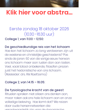
Klik hier voor abstracts vd colle
Eerste zondag 18 oktober
2026
(10.30 -16.30
uur):
College 1, van 11.00 – 12.50:
De geschiedkundige reis van het lichaam
Hoe kan het lichaam zo lang verdwenen zijn uit
de westerse en christelijke geschiedenis? Pas
sinds de jaren 60 van de vorige eeuw herwon
ons lichaam meer aan lusten dan aan lasten.
Veel, vaak totaal onbekende, filosofen prezen
juist het hedonistische van ons lichaam.
(Reisleider: drs. Rik Roelfzema)
College 2, van 14.15 – 16.05:
De fysiologische kracht van de geest
Rituelen spreken niet alleen ons denken aan,
maar raken ook ons hele lichaam aan en onze
volledige beleving. Hoe komt dat? We reizen
door oude hersennetwerken die
verantwoordelijk zijn voor de dynamische