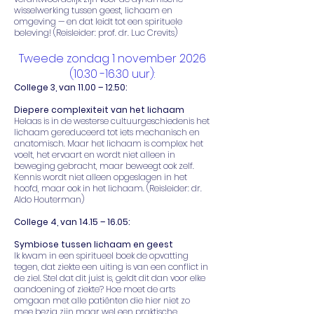
wisselwerking tussen geest, lichaam en
omgeving — en dat leidt tot een spirituele
beleving! (Reisleider: prof. dr. Luc Crevits)
Tweede zondag 1 november
2026
(10.30 -16.30
uur):
College 3, van 11.00 – 12.50:
Diepere complexiteit van het lichaam
Helaas is in de westerse cultuurgeschiedenis het
lichaam gereduceerd tot iets mechanisch en
anatomisch. Maar het lichaam is complex: het
voelt, het ervaart en wordt niet alleen in
beweging gebracht, maar beweegt ook zelf.
Kennis wordt niet alleen opgeslagen in het
hoofd, maar ook in het lichaam. (Reisleider: dr.
Aldo Houterman)
College 4, van 14.15 – 16.05:
Symbiose tussen lichaam en geest
Ik kwam in een spiritueel boek de opvatting
tegen, dat ziekte een uiting is van een conflict in
de ziel. Stel dat dit juist is, geldt dit dan voor elke
aandoening of ziekte? Hoe moet de arts
omgaan met alle patiënten die hier niet zo
mee bezig zijn maar wel een praktische