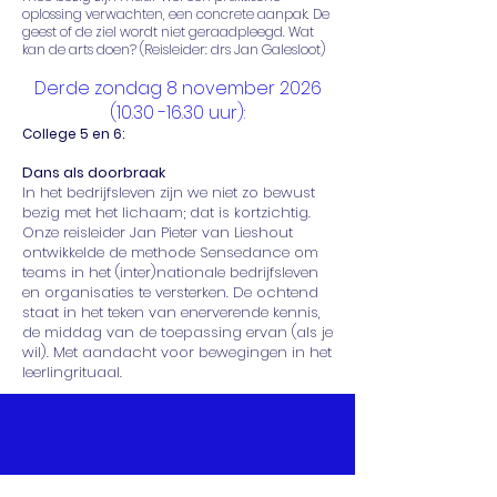
oplossing verwachten, een concrete aanpak. De
geest of de ziel wordt niet geraadpleegd. Wat
kan de arts doen? (Reisleider: drs Jan Galesloot)
Derde zondag 8 november
2026
(10.30 -16.30
uur):
College 5 en 6:
Dans als doorbraak
In het bedrijfsleven zijn we niet zo bewust
bezig met het lichaam; dat is kortzichtig.
Onze reisleider Jan Pieter van Lieshout
ontwikkelde de methode Sensedance om
teams in het (inter)nationale bedrijfsleven
en organisaties te versterken. De ochtend
staat in het teken van enerverende kennis,
de middag van de toepassing ervan (als je
wil). Met aandacht voor bewegingen in het
leerlingrituaal.