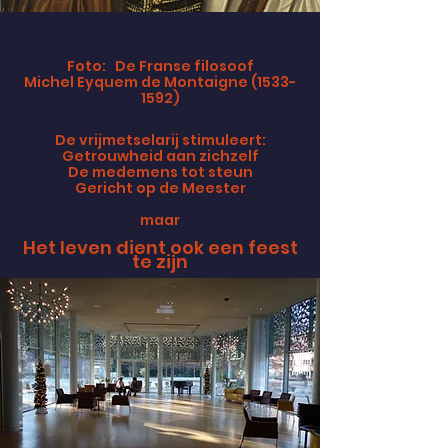
Foto: De Franse filosoof
Michel Eyquem de Montaigne (1533-
1592)
De vrijmetselarij stimuleert:
Getrouwheid aan zichzelf
De medemens tot steun
Gericht op de Meester
maar
Het leven dient ook een feest
te zijn