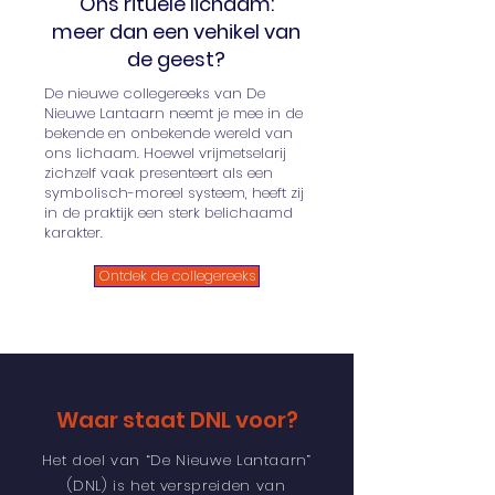
Ons rituele lichaam:
meer dan een vehikel van
de geest?
De nieuwe collegereeks van De
Nieuwe Lantaarn neemt je mee in de
bekende en onbekende wereld van
ons lichaam. Hoewel vrijmetselarij
zichzelf vaak presenteert als een
symbolisch-moreel systeem, heeft zij
in de praktijk een sterk belichaamd
karakter.
Ontdek de collegereeks
Waar staat DNL voor?
Het doel van “De Nieuwe Lantaarn”
(DNL) is het verspreiden van